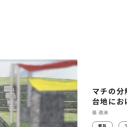
マチの分
台地にお
張 逸洲
要旨